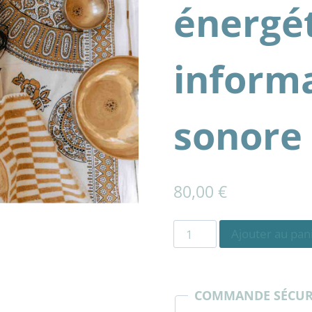
énergét
inform
sonore
80,00
€
quantité
Ajouter au pan
de
Séance
soin
COMMANDE SÉCUR
énergétique