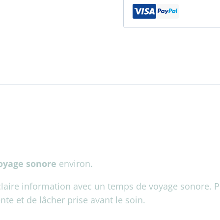
claire-
information
+
Voyage
sonore
oyage sonore
environ.
laire information avec un temps de voyage sonore. Po
te et de lâcher prise avant le soin.