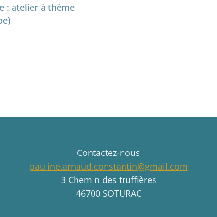
 : atelier à thème
pe)
€
Contactez-nous
pauline.arnaud.constantin@gmail.com
3 Chemin des truffières
46700 SOTURAC