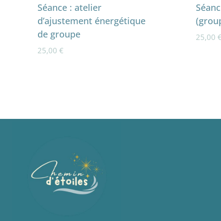
Séance : atelier
Séance
d’ajustement énergétique
(grou
de groupe
25,00
25,00
€