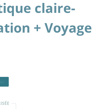
ique claire-
ation + Voyage
ier
ISÉE